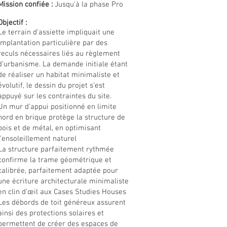
Mission confiée :
Jusqu'à la phase Pro
Objectif :
Le terrain d’assiette impliquait une
implantation particulière par des
reculs nécessaires liés au règlement
d’urbanisme. La demande initiale étant
de réaliser un habitat minimaliste et
évolutif, le dessin du projet s’est
appuyé sur les contraintes du site.
Un mur d’appui positionné en limite
nord en brique protège la structure de
bois et de métal, en optimisant
l’ensoleillement naturel
La structure parfaitement rythmée
confirme la trame géométrique et
calibrée, parfaitement adaptée pour
une écriture architecturale minimaliste
en clin d’œil aux Cases Studies Houses
Les débords de toit généreux assurent
ainsi des protections solaires et
permettent de créer des espaces de